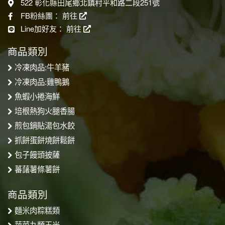
522 彰化縣田尾鄉北鎮村平和路二段251號
FB粉絲團：
前往
Line加好友：
前往
商品類別
冷凍肉品:牛羊豬
冷凍肉品:雞鴨鵝
魚蝦小捲海鮮
培根熱狗火腿香腸
煎包鍋貼湯包水餃
抓餅蛋餅燒餅鬆餅
包子饅頭披薩
蕃藷薯條薯餅
商品類別
麵米肉粽糕類
蔬菜丸類玉米