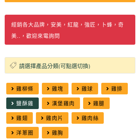
經銷各大品牌，安美，紅龍，強匠，卜蜂，奇
美..，歡迎來電詢問
雞柳條
雞塊
雞球
雞排
鹽酥雞
漢堡雞肉
雞腿
雞翅
雞肉片
雞肉絲
洋蔥圈
雞胸