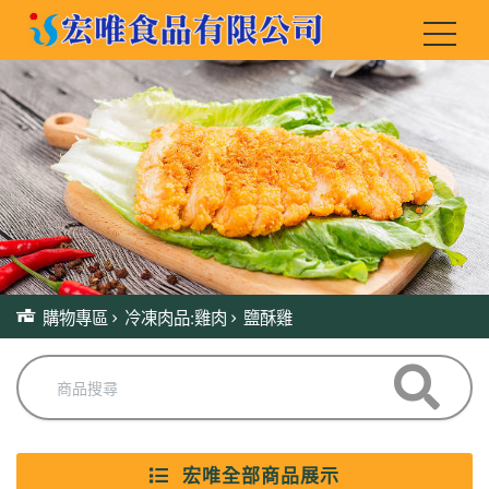
購物專區
冷凍肉品:雞肉
鹽酥雞
宏唯全部商品展示