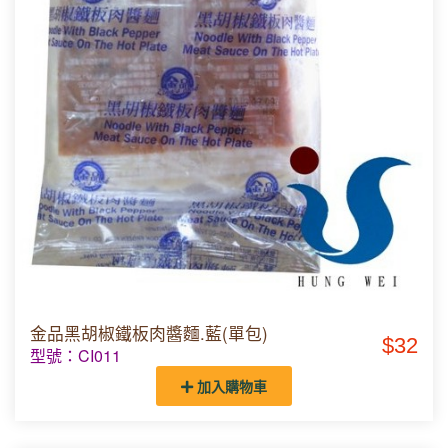
金品黑胡椒鐵板肉醬麵.藍(單包)
$32
型號：CI011
加入購物車