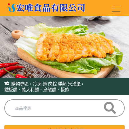
購物專區
冷凍:麵 肉粽 糕類 米漢堡
鐵板麵、義大利麵、烏龍麵、粄條