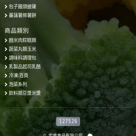
包子饅頭披薩
蕃藷薯條薯餅
商品類別
麵米肉粽糕類
蔬菜丸類玉米
調味料調理包
乳製品起司乳酪
冷凍:百頁
泡菜系列
飲料類豆漿米漿
127526
© 宏唯食品有限公司