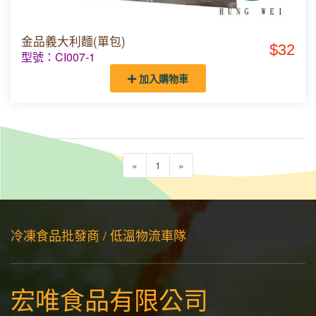
金品義大利麵(單包)
$32
型號：CI007-1
加入購物車
«
1
»
冷凍食品批發商 / 低溫物流車隊
宏唯食品有限公司