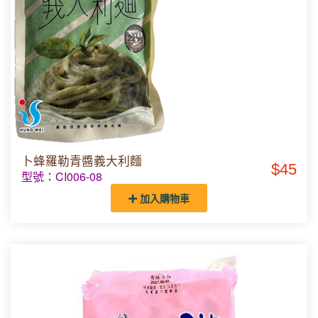
卜蜂羅勒青醬義大利麵
$45
型號：CI006-08
加入購物車