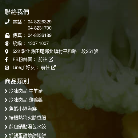
聯絡我們
電話： 04-8226329
04-8231700
傳真： 04-8236189
統編： 1307 1007
522 彰化縣田尾鄉北鎮村平和路二段251號
FB粉絲團：
前往
Line加好友：
前往
商品類別
冷凍肉品:牛羊豬
冷凍肉品:雞鴨鵝
魚蝦小捲海鮮
培根熱狗火腿香腸
煎包鍋貼湯包水餃
抓餅蛋餅燒餅鬆餅