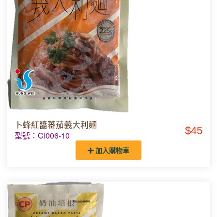
卜蜂紅醬蕃茄義大利麵
$45
型號：CI006-10
加入購物車