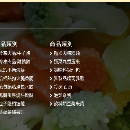
商品類別
商品類別
冷凍肉品:牛羊豬
麵米肉粽糕類
冷凍肉品:雞鴨鵝
蔬菜丸類玉米
魚蝦小捲海鮮
調味料調理包
培根熱狗火腿香腸
乳製品起司乳酪
煎包鍋貼湯包水餃
冷凍:百頁
抓餅蛋餅燒餅鬆餅
泡菜系列
包子饅頭披薩
飲料類豆漿米漿
蕃藷薯條薯餅