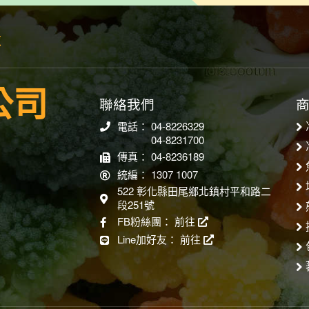
隊
公司
聯絡我們
電話： 04-8226329
04-8231700
傳真： 04-8236189
統編： 1307 1007
522 彰化縣田尾鄉北鎮村平和路二
段251號
FB粉絲團：
前往
Line加好友：
前往