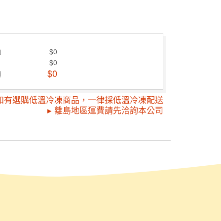
額
$0
費
$0
$0
額
 如有選購低溫冷凍商品，一律採低溫冷凍配送
▸ 離島地區運費請先洽詢本公司