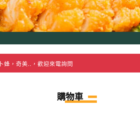
蜂，奇美..，歡迎來電詢問
購物車