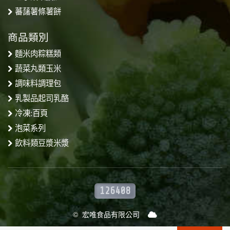
蕃藷薯條薯餅
商品類別
麵米肉粽糕類
蔬菜丸類玉米
調味料調理包
乳製品起司乳酪
冷凍:百頁
泡菜系列
飲料類豆漿米漿
126408
© 宏唯食品有限公司