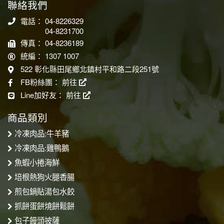
聯絡我們
電話： 04-8226329
04-8231700
傳真： 04-8236189
統編： 1307 1007
522 彰化縣田尾鄉北鎮村平和路二段251號
FB粉絲團：
前往
Line加好友：
前往
商品類別
冷凍肉品:牛羊豬
冷凍肉品:雞鴨鵝
魚蝦小捲海鮮
培根熱狗火腿香腸
煎包鍋貼湯包水餃
抓餅蛋餅燒餅鬆餅
包子饅頭披薩