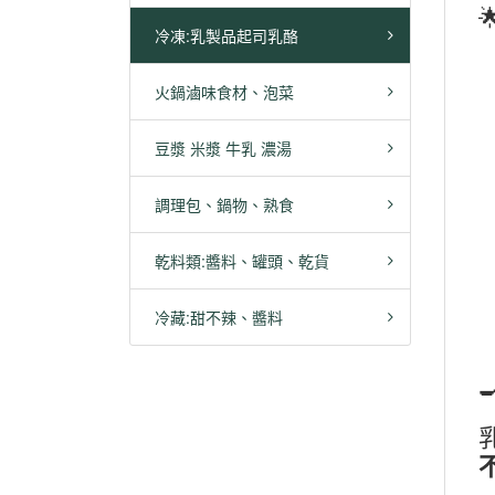
冷凍:乳製品起司乳酪
火鍋滷味食材、泡菜
豆漿 米漿 牛乳 濃湯
調理包、鍋物、熟食
乾料類:醬料、罐頭、乾貨
冷藏:甜不辣、醬料