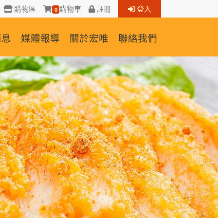
購物區
購物車
註冊
登入
0
消息
媒體報導
關於宏唯
聯絡我們