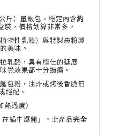
（1公斤）量販包，穩定內含
約
小盒裝，價格划算非常多。
植物性乳酶）與特製裹粉製
的美味。
拉乳酪，具有極佳的延展
味覺效果都十分過癮。
麵包粉，油炸或烤後香脆無
成絕配。
加熱過度）
、在鍋中爆開」。此產品
完全