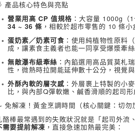
🌟 產品核心特色與亮點
營業用高 CP 值規格
：大容量 1000g
34 ~ 36 條
，相較於超市零售的 10 條
蛋奶素／奶素可食
：使用純植物性原料（
成，讓素食主義者也能一同享受爆漿牽絲
無敵瀑布級牽絲
：內餡選用高品質莫札瑞
性，微熱時拉開能延伸數十公分，視覺與
外酥內軟的層次感
：外層裹上特製的小麥
比，與內部Q彈軟嫩、鹹香滑順的起司形
🍳 免解凍！黃金烹調時間（核心關鍵：切勿
乳酪棒最常遇到的失敗狀況就是「起司外流
不需要提前解凍
，直接急速加熱最完美：