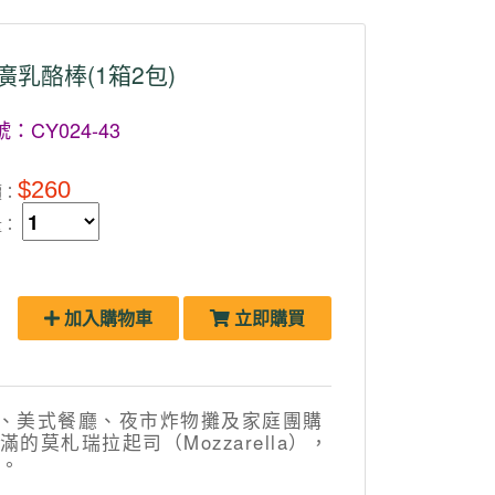
廣乳酪棒(1箱2包)
：CY024-43
$260
價：
量：
加入購物車
立即購買
餐店、美式餐廳、夜市炸物攤及家庭團購
莫札瑞拉起司（Mozzarella），
。