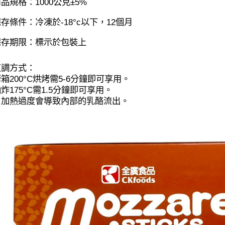
品規格：1000公克±5%
存條件：冷凍於-18°c以下，12個月
保存期限：標示於包裝上
烹調方式：
箱200°C烘烤需5-6分鐘即可享用。
炸175°C需1.5分鐘即可享用。
※加熱過度會導致內部的乳酪流出。