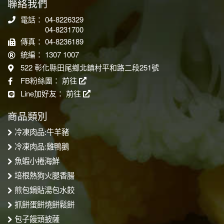
聯絡我們
電話： 04-8226329
04-8231700
傳真： 04-8236189
統編： 1307 1007
522 彰化縣田尾鄉北鎮村平和路二段251號
FB粉絲團：
前往
Line加好友：
前往
商品類別
冷凍肉品:牛羊豬
冷凍肉品:雞鴨鵝
魚蝦小捲海鮮
培根熱狗火腿香腸
煎包鍋貼湯包水餃
抓餅蛋餅燒餅鬆餅
包子饅頭披薩