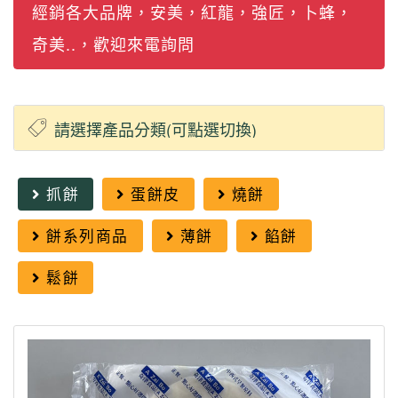
經銷各大品牌，安美，紅龍，強匠，卜蜂，
奇美..，歡迎來電詢問
抓餅
蛋餅皮
燒餅
餅系列商品
薄餅
餡餅
鬆餅