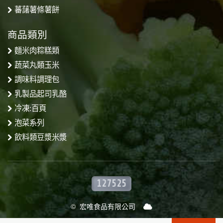
蕃藷薯條薯餅
商品類別
麵米肉粽糕類
蔬菜丸類玉米
調味料調理包
乳製品起司乳酪
冷凍:百頁
泡菜系列
飲料類豆漿米漿
127525
© 宏唯食品有限公司