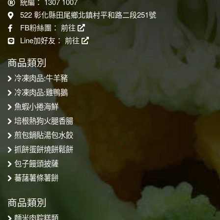
統編： 1307 1007
522 彰化縣田尾鄉北鎮村平和路二段251號
FB粉絲團：
前往
Line加好友：
前往
商品類別
冷凍肉品:牛羊豬
冷凍肉品:雞鴨鵝
魚蝦小捲海鮮
培根熱狗火腿香腸
煎包鍋貼湯包水餃
抓餅蛋餅燒餅鬆餅
包子饅頭披薩
蕃藷薯條薯餅
商品類別
麵米肉粽糕類