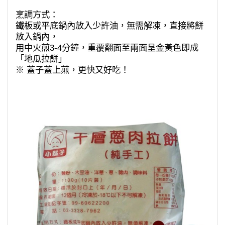
烹調方式：
鐵板或平底鍋內放入少許油，無需解凍，直接將餅
放入鍋內，
用中火煎3-4分鐘，重覆翻面至兩面呈金黃色即成
「地瓜拉餅」
※ 蓋子蓋上煎，更快又好吃！