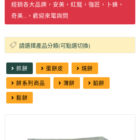
經銷各大品牌，安美，紅龍，強匠，卜蜂，
奇美..，歡迎來電詢問
抓餅
蛋餅皮
燒餅
餅系列商品
薄餅
餡餅
鬆餅